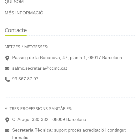
QUI SOM
MÉS INFORMACIÓ
Contacte
METGES / METGESSES:
Passeig de la Bonanova, 47, planta 1, 08017 Barcelona
safmc.secretaria@ccmc.cat
93 567 87 97
ALTRES PROFESSIONS SANITÀRIES:
C. Aragó, 330-332 - 08009 Barcelona
Secretaria Tècnica
: suport procés acreditació i contingut
formatiu